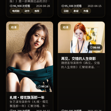
暗与命运交错，刁亦男执导，
版）》是一部美国出品的2024
张译、张子枫、裴斗娜领衔主
年动作电视剧，由奉俊昊执
96,908
次观看
2024-04-28
95,388
次观看
2023-04-15
演。上线以来口碑稳健，适合
导，周迅、倪妮、沈腾等主
电视剧
动作
推荐
日剧
悬疑
热播
喜爱日本影视与高质量对白的
演。影片以写实叙事呈现人物
观众检索收看。
抉择与城市肌理，情感张力饱
满，适合在线高清完整观看与
收藏片单。
动漫
动漫
99:44
再见，交错的人生倒影
魏德圣导演新作《再见，交错
的人生倒影》汇聚绫濑遥、赵
寅成、张译等实力阵容，背景
设定于韩国当代都市与边缘社
群。作品以爱情叙事切入社会
议题，影像质感出色，适合关
99:16
键词检索“爱情”“韩国影
视”用户观看。
札幌·樱花飘落那一年
张艺谋导演新作《札幌·樱花
飘落那一年》汇聚汤唯、朱一
龙、菅田将晖等实力阵容，背
94,799
次观看
2023-04-07
94,695
次观看
2021-02-24