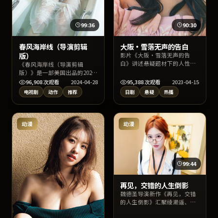
99:36
90:30
春风海岸线（导演剪辑
大阪·雪落无声的告白
版）
影片《大阪·雪落无声的告
白》讲述悬疑题材下的人性明
《春风海岸线（导演剪辑
暗与命运交错，刁亦男执导，
版）》是一部美国出品的2024
张译、张子枫、裴斗娜领衔主
年动作电视剧，由奉俊昊执
96,908
次观看
2024-04-28
95,388
次观看
2023-04-15
演。上线以来口碑稳健，适合
导，周迅、倪妮、沈腾等主
电视剧
动作
推荐
日剧
悬疑
热播
喜爱日本影视与高质量对白的
演。影片以写实叙事呈现人物
观众检索收看。
抉择与城市肌理，情感张力饱
满，适合在线高清完整观看与
收藏片单。
动漫
动漫
99:44
再见，交错的人生倒影
魏德圣导演新作《再见，交错
的人生倒影》汇聚绫濑遥、赵
寅成、张译等实力阵容，背景