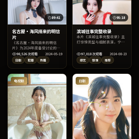
89:41
95:18
名古屋·海风捎来的明信
滨城往事完整收录
片
本片《滨城往事完整收录》主
打惊悚类型与细腻表演，宁浩
《名古屋·海风捎来的明信
执导，苍井优、沈恩敬、沈腾
片》为2024年度备受讨论的日
联合出演。剧情兼顾悬念与情
本犯罪片，主演张子枫、宋慧
98,526
次观看
2024-05-19
97,018
次观看
2024-08-23
感温度，上线后适合通过片
乔、木村拓哉与导演岩井俊二
日剧
犯罪
热播
综艺
惊悚
推荐
名、导演或演员名检索找到高
的合作火花十足。影片在情节
清片源。
反转与人物动机刻画上均有亮
点，适宜深夜沉浸式追剧或周
末家庭观影。
电视剧
日剧