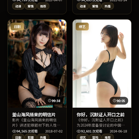
景设定于中国台湾当代都市与
动漫
爱情
推荐
动漫
爱情
热播
边缘社群。作品以爱情叙事切
入社会议题，影像质感出色，
适合关键词检索“爱情”“中
国台湾影视”用户观看。
日剧
综艺
99:38
90:05
釜山海风捎来的明信片
你好，沉默证人开口之前
影片《釜山海风捎来的明信
《你好，沉默证人开口之前》
片》讲述犯罪题材下的人性明
为2024年度备受讨论的中国台
暗与命运交错，陈凯歌执导，
湾冒险片，主演雷佳音、周
94,565
次观看
2018-07-02
92,601
次观看
2024-06-18
周迅、雷佳音、易烊千玺领衔
迅、梁朝伟与导演魏德圣的合
日剧
犯罪
热播
综艺
冒险
推荐