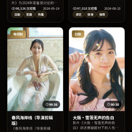
执导，苍井优、沈恩敬、沈腾
片》为2024年度备受讨论的日
联合出演。剧情兼顾悬念与情
本犯罪片，主演张子枫、宋慧
98,526
次观看
2024-05-19
97,018
次观看
2024-08-23
感温度，上线后适合通过片
乔、木村拓哉与导演岩井俊二
日剧
犯罪
热播
综艺
惊悚
推荐
名、导演或演员名检索找到高
的合作火花十足。影片在情节
清片源。
反转与人物动机刻画上均有亮
点，适宜深夜沉浸式追剧或周
末家庭观影。
电视剧
日剧
99:36
90:30
春风海岸线（导演剪辑
大阪·雪落无声的告白
版）
影片《大阪·雪落无声的告
白》讲述悬疑题材下的人性明
《春风海岸线（导演剪辑