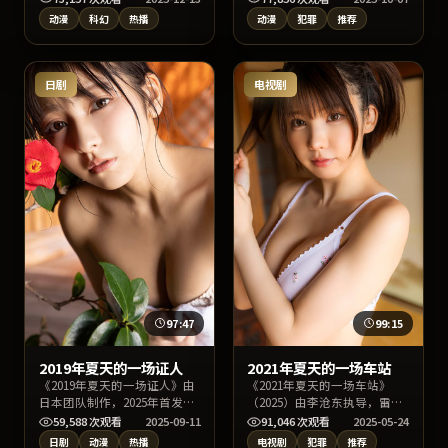
张子枫担纲核心角色。故事围
演是枝裕和的合作火花十足。
动漫
科幻
热播
动漫
犯罪
推荐
绕一场意外事件展开连锁反
影片在情节反转与人物动机刻
应，画面构图讲究，亦适合影
画上均有亮点，适宜深夜沉浸
视爱好者做拉片学习。
式追剧或周末家庭观影。
日剧
电视剧
97:47
99:15
2019年夏天的一场证人
2021年夏天的一场车站
《2019年夏天的一场证人》由
《2021年夏天的一场车站》
日本团队制作，2025年首发，
（2025）由李沧东执导，雷佳
李沧东任导演，铃木亮平、沈
音、赵寅成、周迅主演，类型
59,588
次观看
2025-09-11
91,046
次观看
2025-05-24
腾、苍井优担纲核心角色。故
定位为中国大陆犯罪电视剧。
日剧
动漫
热播
电视剧
犯罪
推荐