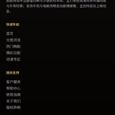
追剧驿站
专注整理日韩与华语影视条目，主打
免费高清视频
点播线索
与片库检索；支持手机与电脑流畅查找剧情梗概、主创阵容及上映信
息。
快速导航
首页
分类浏览
热门韩剧
精彩日剧
动漫专区
服务支持
客户服务
帮助中心
使用指南
关于我们
版权声明