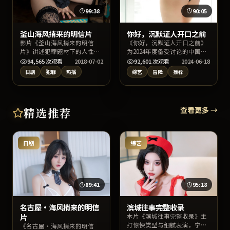
99:38
90:05
釜山海风捎来的明信片
你好，沉默证人开口之前
影片《釜山海风捎来的明信
《你好，沉默证人开口之前》
片》讲述犯罪题材下的人性明
为2024年度备受讨论的中国台
暗与命运交错，陈凯歌执导，
湾冒险片，主演雷佳音、周
94,565
次观看
2018-07-02
92,601
次观看
2024-06-18
周迅、雷佳音、易烊千玺领衔
迅、梁朝伟与导演魏德圣的合
日剧
犯罪
热播
综艺
冒险
推荐
主演。上线以来口碑稳健，适
作火花十足。影片在情节反转
合喜爱日本影视与高质量对白
与人物动机刻画上均有亮点，
的观众检索收看。
适宜深夜沉浸式追剧或周末家
庭观影。
精选推荐
查看更多 →
日剧
综艺
89:41
95:18
名古屋·海风捎来的明信
滨城往事完整收录
片
本片《滨城往事完整收录》主
打惊悚类型与细腻表演，宁浩
《名古屋·海风捎来的明信