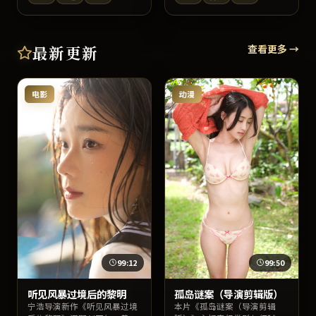
主演。上线以来口碑稳健，适
作火花十足。影片在情节反转
合喜爱日本影视与高质量对白
与人物动机刻画上均有亮点，
的观众检索收看。
适宜深夜沉浸式追剧或周末家
庭观影。
最新更新
查看更多 →
电影
动漫
99:12
99:50
听见风暴过境后的黎明
孤岛谜案（导演剪辑版）
宁浩导演新作《听见风暴过境
本片《孤岛谜案（导演剪辑