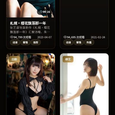
设定于韩国当代都市与边缘社
群。作品以爱情叙事切入社会
议题，影像质感出色，适合关
99:16
键词检索“爱情”“韩国影
视”用户观看。
札幌·樱花飘落那一年
张艺谋导演新作《札幌·樱花
飘落那一年》汇聚汤唯、朱一
龙、菅田将晖等实力阵容，背
94,799
次观看
2023-04-07
94,695
次观看
2021-02-24
景设定于中国台湾当代都市与
动漫
爱情
推荐
动漫
爱情
热播
边缘社群。作品以爱情叙事切
入社会议题，影像质感出色，
适合关键词检索“爱情”“中
国台湾影视”用户观看。
日剧
综艺