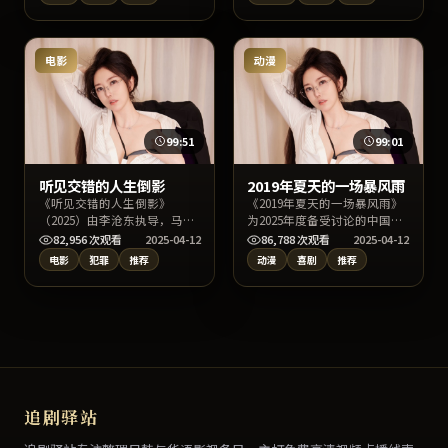
事围绕一场意外事件展开连锁
故事线索清晰、节奏利落，兼
反应，画面构图讲究，亦适合
具类型片娱乐性与审美表达，
影视爱好者做拉片学习。
推荐大屏幕或投影环境下观
看。
电影
动漫
99:51
99:01
听见交错的人生倒影
2019年夏天的一场暴风雨
《听见交错的人生倒影》
《2019年夏天的一场暴风雨》
（2025）由李沧东执导，马
为2025年度备受讨论的中国香
丽、朴宝剑、倪妮主演，类型
港喜剧片，主演铃木亮平、李
82,956
次观看
2025-04-12
86,788
次观看
2025-04-12
定位为泰国犯罪电影。故事线
秉宪、周迅与导演文牧野的合
电影
犯罪
推荐
动漫
喜剧
推荐
索清晰、节奏利落，兼具类型
作火花十足。影片在情节反转
片娱乐性与审美表达，推荐大
与人物动机刻画上均有亮点，
屏幕或投影环境下观看。
适宜深夜沉浸式追剧或周末家
庭观影。
追剧驿站