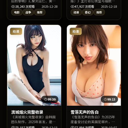
后的黎明》汇聚刘亚仁、黄
版）》主打奇幻类型与细腻表
渤、汤唯等实力阵容，背景设
演，陈凯歌执导，张译、木村
28,243
次观看
2025-12-28
47,927
次观看
2025-12-18
定于美国当代都市与边缘社
拓哉、宋仲基联合出演。剧情
电影
战争
推荐
动漫
奇幻
推荐
群。作品以战争叙事切入社会
兼顾悬念与情感温度，上线后
议题，影像质感出色，适合关
适合通过片名、导演或演员名
键词检索“战争”“美国影
检索找到高清片源。
视”用户观看。
动漫
动漫
99:39
99:13
滨城烟火完整收录
雪落无声的告白
《滨城烟火完整收录》由韩国
《雪落无声的告白》为2025年
团队制作，2025年首发，是枝
度备受讨论的英国犯罪片，主
裕和任导演，孔刘、苍井优、
演张子枫、朴宝剑、姚晨与导
73,157
次观看
2025-12-13
77,856
次观看
2025-10-07